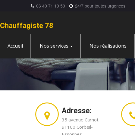
06 40 71 19 50
24/7 pour toutes urgences
Chauffagiste 78
Accueil
Nos services
Nos réalisations
Adresse:
35 avenue Carnot
91100 Corbeil-
Essonnes